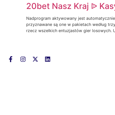
20bet Nasz Kraj ᐉ Kas
Nadprogram aktywowany jest automatycznie i
przyznawane są one w pakietach według trzy
rzecz wszelkich entuzjastów gier losowych.