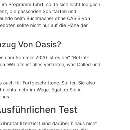
im Programm führt, sollte sich nicht lediglich
zenz, die passenden Sportarten und
freunde beim Buchmacher ohne OASIS von
boten sollte nicht nur auf die Höhe der
Abzug Von Oasis?
n i am Sommer 2020 ist es bei” “Bet-at-
 eWallets ist alles vertreten, was Called und
 auch für Fortgeschrittene. Sollten Sie also
t nichts mehr im Wege. Egal ob Sie in
ches.
usführlichen Test
braltar lizenziert sind darüber hinaus nicht