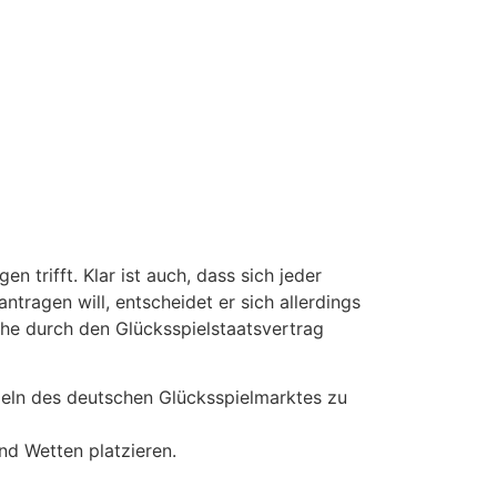
 trifft. Klar ist auch, dass sich jeder
tragen will, entscheidet er sich allerdings
che durch den Glücksspielstaatsvertrag
geln des deutschen Glücksspielmarktes zu
nd Wetten platzieren.