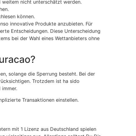
ei weitem nicht unterschätzt werden.
hen.
chlesen können.
enso innovative Produkte anzubieten. Für
mierte Entscheidungen. Diese Unterscheidung
stems bei der Wahl eines Wettanbieters ohne
Curacao?
n, solange die Sperrung besteht. Bei der
ücksichtigen. Trotzdem ist ha sido
d immer.
plizierte Transaktionen einstellen.
ern mit 1 Lizenz aus Deutschland spielen