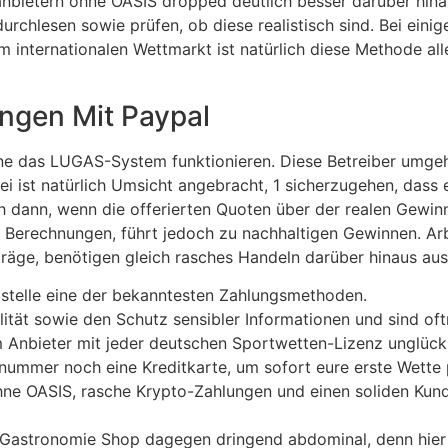
etern ohne OASIS dropped deutlich besser darüber hinaus v
chlesen sowie prüfen, ob diese realistisch sind. Bei eini
 internationalen Wettmarkt ist natürlich diese Methode all
ungen Mit Paypal
ohne das LUGAS-System funktionieren. Diese Betreiber umgehe
i ist natürlich Umsicht angebracht, 1 sicherzugehen, dass 
ch dann, wenn die offerierten Quoten über der realen Gewinn
e Berechnungen, führt jedoch zu nachhaltigen Gewinnen. A
träge, benötigen gleich rasches Handeln darüber hinaus aus
 stelle eine der bekanntesten Zahlungsmethoden.
lität sowie den Schutz sensibler Informationen und sind oft
 Anbieter mit jeder deutschen Sportwetten-Lizenz unglückl
nummer noch eine Kreditkarte, um sofort eure erste Wette p
ne OASIS, rasche Krypto-Zahlungen und einen soliden Kunde
r Gastronomie Shop dagegen dringend abdominal, denn hier