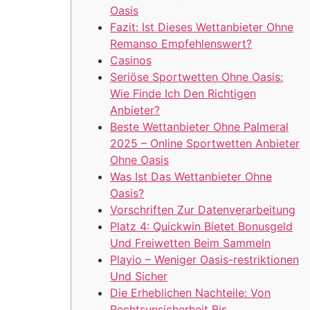
Oasis
Fazit: Ist Dieses Wettanbieter Ohne
Remanso Empfehlenswert?
Casinos
Seriöse Sportwetten Ohne Oasis:
Wie Finde Ich Den Richtigen
Anbieter?
Beste Wettanbieter Ohne Palmeral
2025 – Online Sportwetten Anbieter
Ohne Oasis
Was Ist Das Wettanbieter Ohne
Oasis?
Vorschriften Zur Datenverarbeitung
Platz 4: Quickwin Bietet Bonusgeld
Und Freiwetten Beim Sammeln
Playio – Weniger Oasis-restriktionen
Und Sicher
Die Erheblichen Nachteile: Von
Rechtsunsicherheit Bis