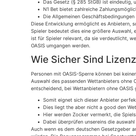
Das Gesetz (§ 285 StGB) ist eindeutig, u
N1 Bet bietet zahlreiche Zahlungsmöglic
Die Allgemeinen Geschäftsbedingungen so
Diese Entwicklung ermöglicht es Anbietern, s
Spieler bedeutet dies eine größere Auswahl, 
ist für Spieler relevant, da sie verdeutlicht
OASIS umgangen werden.
Wie Sicher Sind Lizen
Personen mit OASIS-Sperre können bei keinem 
Auswahl des passenden Wettanbieters ohne OAS
entscheidend, bei Wettanbietern ohne OASIS ge
Somit eignet sich dieser Anbieter perfek
Dies liegt the aber nicht a good den Wet
Hier werden Zocker vermerkt, die Spiels
Dabei überprüfen unsereins die auswahl
Auch wenn es dem deutschen Gesetzgeber am 