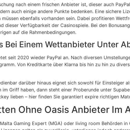
chung nach einem frischen Anbieter ist, dieser auch PayPal 
dern auch einige andere Punkte bedenken. Eine sichere Li
müssen ebenfalls vorhanden sein. Dabei profitieren Wett
 dieser Verfügbarkeit der Casinospiele. Bei den Bonusange
rigen auf die Rahmenbedingungen.
us Bei Einem Wettanbieter Unter 
tet seit 2020 wieder PayPal an. Nach diversen Umstellunge
mm. Von Kreditkarte über Klarna bis hin zu hin zu diversen
dienbar darüber hinaus eignet sich sowohl für Einsteiger als
h im Griff haben, dann steht einer Proberunde unter Supabe
ckey lieben – hier finden Sie garantiert expire richtigen Mat
ten Ohne Oasis Anbieter Im A
r Malta Gaming Expert (MGA) oder living room Behörden in Gi