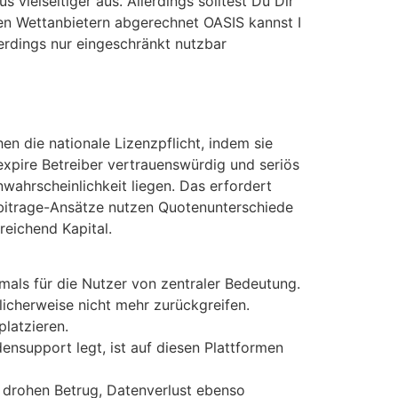
ielseitiger aus. Allerdings solltest Du Dir
gen Wettanbietern abgerechnet OASIS kannst I
erdings nur eingeschränkt nutzbar
n die nationale Lizenzpflicht, indem sie
expire Betreiber vertrauenswürdig und seriös
wahrscheinlichkeit liegen. Das erfordert
rbitrage-Ansätze nutzen Quotenunterschiede
reichend Kapital.
mals für die Nutzer von zentraler Bedeutung.
icherweise nicht mehr zurückgreifen.
latzieren.
nsupport legt, ist auf diesen Plattformen
 drohen Betrug, Datenverlust ebenso