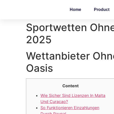
Home
Product
Sportwetten Ohne
2025
Wettanbieter Ohn
Oasis
Content
Wie Sicher Sind Lizenzen In Malta
Und Curacao?
So Funktionieren Einzahlungen
Durch Paypal