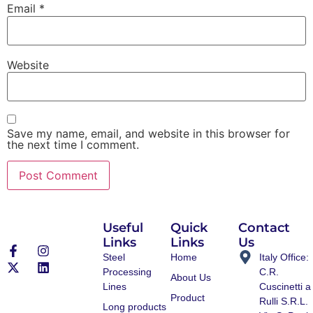
Email
*
Website
Save my name, email, and website in this browser for
the next time I comment.
Useful
Quick
Contact
Links
Links
Us
Steel
Home
Italy Office:
Processing
C.R.
About Us
Lines
Cuscinetti a
Product
Rulli S.R.L.
Long products