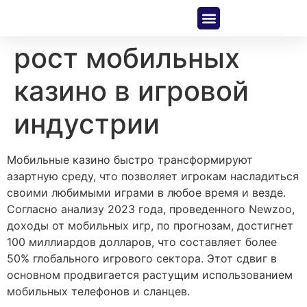
About Us
Contact Us
рост мобильных
казино в игровой
индустрии
Мобильные казино быстро трансформируют
азартную среду, что позволяет игрокам насладиться
своими любимыми играми в любое время и везде.
Согласно анализу 2023 года, проведенного Newzoo,
доходы от мобильных игр, по прогнозам, достигнет
100 миллиардов долларов, что составляет более
50% глобального игрового сектора. Этот сдвиг в
основном продвигается растущим использованием
мобильных телефонов и сланцев.