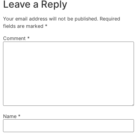
Leave a Reply
Your email address will not be published.
Required
fields are marked
*
Comment
*
Name
*