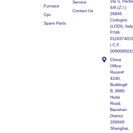
Via S. Pertin
Service
Furnace
6/8 (Z.I.)
Contact Us
26845
Cpc
Codogno
Spare Parts
(LODI), Italy
P.IVA:
011837401
| C.F.:
009008503
China
Office:
Room#
4240,
Building#
B, 8885
Hutai
Road,
Baoshan
District
200949
Shanghai,