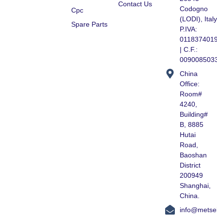
Contact Us
Codogno
Cpc
(LODI), Italy
Spare Parts
P.IVA:
011837401
| C.F.:
009008503
China
Office:
Room#
4240,
Building#
B, 8885
Hutai
Road,
Baoshan
District
200949
Shanghai,
China.
info@metse