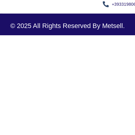
+39331980
© 2025 All Rights Reserved By Metsell.