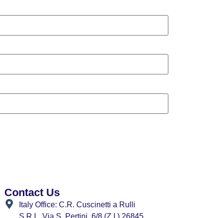
Contact Us
Italy Office: C.R. Cuscinetti a Rulli
S.R.L. Via S. Pertini, 6/8 (Z.I.) 26845