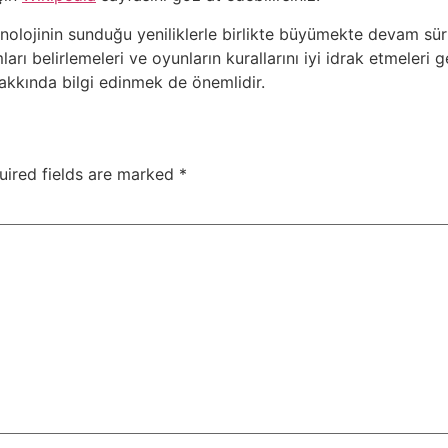
 teknolojinin sunduğu yeniliklerle birlikte büyümekte devam s
rmları belirlemeleri ve oyunların kurallarını iyi idrak etmeleri
hakkında bilgi edinmek de önemlidir.
uired fields are marked
*