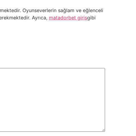
ürmektedir. Oyunseverlerin sağlam ve eğlenceli
 gerekmektedir. Ayrıca,
matadorbet giriş
gibi