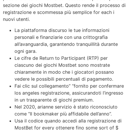
sezione dei giochi Mostbet. Questo rende il processo di
registrazione e scommessa più semplice for each i
nuovi utenti.
La piattaforma discurso le tue informazioni
personali e finanziarie con una crittografia
all’avanguardia, garantendo tranquillità durante
ogni gara.
Le cifre de Return to Participant (RTP) per
ciascuno dei giochi Mostbet sono mostrate
chiaramente in modo che i giocatori possano
vedere le possibili percentuali di pagamento.
Fai clic sul collegamento” “fornito per confermare
los angeles registrazione, assicurandoti l’ingresso
in un trasparente di giochi premium.
Nel 2020, arianne servizio è stato riconosciuto
come “Il bookmaker più affidabile dell’anno”.
Usa il codice quando accedi alla registrazione di
MostBet for every ottenere fino some sort of $