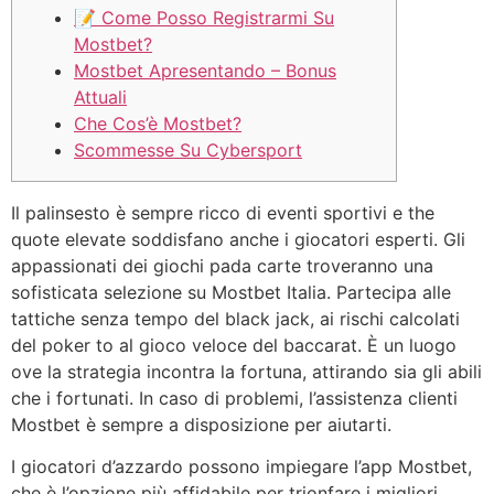
📝 Come Posso Registrarmi Su
Mostbet?
Mostbet Apresentando – Bonus
Attuali
Che Cos’è Mostbet?
Scommesse Su Cybersport
Il palinsesto è sempre ricco di eventi sportivi e the
quote elevate soddisfano anche i giocatori esperti. Gli
appassionati dei giochi pada carte troveranno una
sofisticata selezione su Mostbet Italia. Partecipa alle
tattiche senza tempo del black jack, ai rischi calcolati
del poker to al gioco veloce del baccarat. È un luogo
ove la strategia incontra la fortuna, attirando sia gli abili
che i fortunati. In caso di problemi, l’assistenza clienti
Mostbet è sempre a disposizione per aiutarti.
I giocatori d’azzardo possono impiegare l’app Mostbet,
che è l’opzione più affidabile per trionfare i migliori