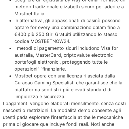
metodo tradizionale elizabeth sicuro per aderire a
Mostbet Italia.
In alternativa, gli appassionati di casinò possono
optare for every una combinazione dalam fino a
€400 più 250 Giri Gratuiti utilizzando lo stesso
codice MOSTBETNOW24.
I metodi di pagamento sicuri includono Visa for
australia, MasterCard, criptovalute electronic
portafogli elettronici, proteggendo tutte le
operazioni” “finanziarie.
Mostbet opera con una licenza rilasciata dalla
Curacao Gaming Specialist, che garantisce che la
piattaforma soddisfi i più elevati standard di
limpidezza e sicurezza.
I pagamenti vengono elaborati mensilmente, senza costi
nascosti o restrizioni. La modalità demo consente agli
utenti pada esplorare l’interfaccia at the le meccaniche
prima di giocare que incluye fondi reali. Noti anche