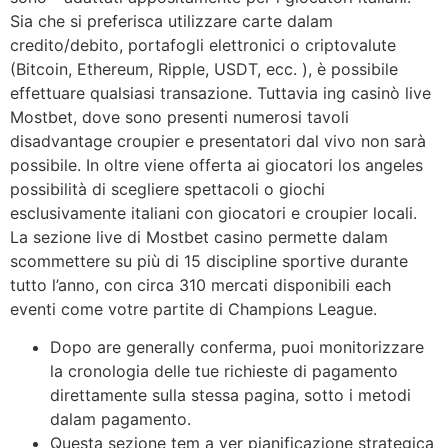
Sia che si preferisca utilizzare carte dalam
credito/debito, portafogli elettronici o criptovalute
(Bitcoin, Ethereum, Ripple, USDT, ecc. ), è possibile
effettuare qualsiasi transazione. Tuttavia ing casinò live
Mostbet, dove sono presenti numerosi tavoli
disadvantage croupier e presentatori dal vivo non sarà
possibile. In oltre viene offerta ai giocatori los angeles
possibilità di scegliere spettacoli o giochi
esclusivamente italiani con giocatori e croupier locali.
La sezione live di Mostbet casino permette dalam
scommettere su più di 15 discipline sportive durante
tutto l’anno, con circa 310 mercati disponibili each
eventi come votre partite di Champions League.
Dopo are generally conferma, puoi monitorizzare
la cronologia delle tue richieste di pagamento
direttamente sulla stessa pagina, sotto i metodi
dalam pagamento.
Questa sezione tem a ver pianificazione strategica