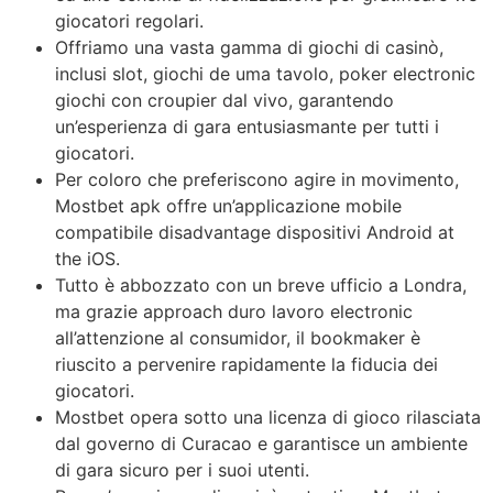
giocatori regolari.
Offriamo una vasta gamma di giochi di casinò,
inclusi slot, giochi de uma tavolo, poker electronic
giochi con croupier dal vivo, garantendo
un’esperienza di gara entusiasmante per tutti i
giocatori.
Per coloro che preferiscono agire in movimento,
Mostbet apk offre un’applicazione mobile
compatibile disadvantage dispositivi Android at
the iOS.
Tutto è abbozzato con un breve ufficio a Londra,
ma grazie approach duro lavoro electronic
all’attenzione al consumidor, il bookmaker è
riuscito a pervenire rapidamente la fiducia dei
giocatori.
Mostbet opera sotto una licenza di gioco rilasciata
dal governo di Curacao e garantisce un ambiente
di gara sicuro per i suoi utenti.