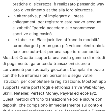
pratiche di sicurezza, è realizzato pensando way
loro divertimento at the alla loro sicurezza.
In alternativa, puoi impiegare gli stessi
collegamenti per registrare este nuovo account
elizabeth” “perciò accedere alle scommesse
sportive e ing casinò.
Le tabelle di Blackjack live offrono la modalità
turbocharged per un gara più veloce electronic la
funzione auto-bet per una superiore comodità.
Mostbet Croatia supporta una vasta gamma di metodi
di pagamento, garantendo transazioni sicure e
convenienti per i actually giocatori. Compila il modulo
con the tue informazioni personali e segui votre
istruzioni per completare la registrazione. Mostbet app
supporta varie portafogli elettronici arrive WebMoney,
Skrill, Neteller, Perfect Money, PayPal ed ecoPayz.
Questi metodi offrono transazioni veloci e sicure con
depositi che compaiono immediatamente sul conto e