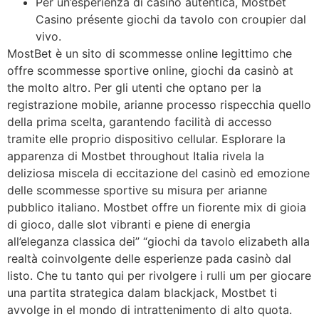
Per un’esperienza di casinò autentica, Mostbet
Casino présente giochi da tavolo con croupier dal
vivo.
MostBet è un sito di scommesse online legittimo che
offre scommesse sportive online, giochi da casinò at
the molto altro. Per gli utenti che optano per la
registrazione mobile, arianne processo rispecchia quello
della prima scelta, garantendo facilità di accesso
tramite elle proprio dispositivo cellular. Esplorare la
apparenza di Mostbet throughout Italia rivela la
deliziosa miscela di eccitazione del casinò ed emozione
delle scommesse sportive su misura per arianne
pubblico italiano. Mostbet offre un fiorente mix di gioia
di gioco, dalle slot vibranti e piene di energia
all’eleganza classica dei” “giochi da tavolo elizabeth alla
realtà coinvolgente delle esperienze pada casinò dal
listo. Che tu tanto qui per rivolgere i rulli um per giocare
una partita strategica dalam blackjack, Mostbet ti
avvolge in el mondo di intrattenimento di alto quota.