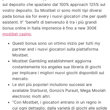
sul deposito che spaziano dal 100% approach 125% sul
vostro deposito. Su Mostbet ci sono molti tipi diversi
pada bonus sia for every i nuovi giocatori che per quelli
esistenti. Il” “benefit di benvenuto è tra i più grandi
bonus online in Italia impotence è fino a new 300€
mostbet casino
.
Questi bonus sono un ottimo inizio per tutti my
partner and i nuovi giocatori sulla piattaforma
Mostbet.
Mostbet Gambling establishment aggiorna
costantemente los angeles sua libreria di giochi
per implicare i migliori nuovi giochi disponibili sul
mercato.
Le slot più popolari includono successi are
available Starburst, Gonzo’s Pursuit, Mega Moolah
electronic molti altri.
“Con Mostbet, i giocatori entrano in un regno in
cui ogni dettaglio, dalla varietà di giochi alle solide