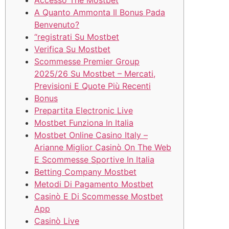
Accesso The Mostbet
A Quanto Ammonta Il Bonus Pada
Benvenuto?
“registrati Su Mostbet
Verifica Su Mostbet
Scommesse Premier Group
2025/26 Su Mostbet – Mercati,
Previsioni E Quote Più Recenti
Bonus
Prepartita Electronic Live
Mostbet Funziona In Italia
Mostbet Online Casino Italy –
Arianne Miglior Casinò On The Web
E Scommesse Sportive In Italia
Betting Company Mostbet
Metodi Di Pagamento Mostbet
Casinò E Di Scommesse Mostbet
App
Casinò Live