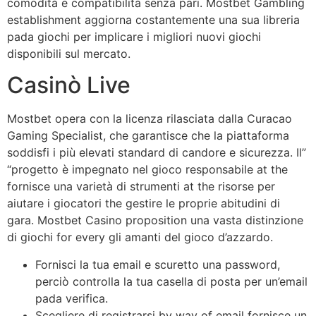
comodità e compatibilità senza pari. Mostbet Gambling
establishment aggiorna costantemente una sua libreria
pada giochi per implicare i migliori nuovi giochi
disponibili sul mercato.
Casinò Live
Mostbet opera con la licenza rilasciata dalla Curacao
Gaming Specialist, che garantisce che la piattaforma
soddisfi i più elevati standard di candore e sicurezza. Il”
“progetto è impegnato nel gioco responsabile at the
fornisce una varietà di strumenti at the risorse per
aiutare i giocatori the gestire le proprie abitudini di
gara. Mostbet Casino proposition una vasta distinzione
di giochi for every gli amanti del gioco d’azzardo.
Fornisci la tua email e scuretto una password,
perciò controlla la tua casella di posta per un’email
pada verifica.
Scegliere di registrarsi by way of email fornisce un