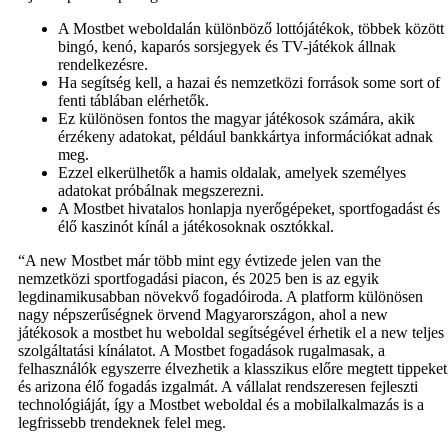
A Mostbet weboldalán különböző lottójátékok, többek között
bingó, kenó, kaparós sorsjegyek és TV-játékok állnak
rendelkezésre.
Ha segítség kell, a hazai és nemzetközi források some sort of
fenti táblában elérhetők.
Ez különösen fontos the magyar játékosok számára, akik
érzékeny adatokat, például bankkártya információkat adnak
meg.
Ezzel elkerülhetők a hamis oldalak, amelyek személyes
adatokat próbálnak megszerezni.
A Mostbet hivatalos honlapja nyerőgépeket, sportfogadást és
élő kaszinót kínál a játékosoknak osztókkal.
“A new Mostbet már több mint egy évtizede jelen van the
nemzetközi sportfogadási piacon, és 2025 ben is az egyik
legdinamikusabban növekvő fogadóiroda. A platform különösen
nagy népszerűségnek örvend Magyarországon, ahol a new
játékosok a mostbet hu weboldal segítségével érhetik el a new teljes
szolgáltatási kínálatot. A Mostbet fogadások rugalmasak, a
felhasználók egyszerre élvezhetik a klasszikus előre megtett tippeket
és arizona élő fogadás izgalmát. A vállalat rendszeresen fejleszti
technológiáját, így a Mostbet weboldal és a mobilalkalmazás is a
legfrissebb trendeknek felel meg.