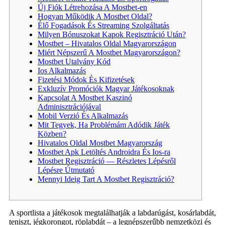
Új Fiók Létrehozása A Mostbet-en
Hogyan Működik A Mostbet Oldal?
Élő Fogadások És Streaming Szolgáltatás
Milyen Bónuszokat Kapok Regisztráció Után?
Mostbet – Hivatalos Oldal Magyarországon
Miért Népszerű A Mostbet Magyarországon?
Mostbet Utalvány Kód
Ios Alkalmazás
Fizetési Módok És Kifizetések
Exkluzív Promóciók Magyar Játékosoknak
Kapcsolat A Mostbet Kaszinó
Adminisztrációjával
Mobil Verzió És Alkalmazás
Mit Tegyek, Ha Problémám Adódik Játék
Közben?
Hivatalos Oldal Mostbet Magyarország
Mostbet Apk Letöltés Androidra És Ios-ra
Mostbet Regisztráció — Részletes Lépésről
Lépésre Útmutató
Mennyi Ideig Tart A Mostbet Regisztráció?
A sportlista a játékosok megtalálhatják a labdarúgást, kosárlabdát,
teniszt, jégkorongot, röplabdát – a legnépszerűbb nemzetközi és