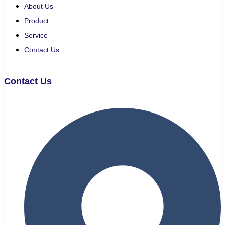
About Us
Product
Service
Contact Us
Contact Us