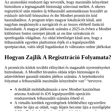
Az azonosítási rendszert úgy tervezték, hogy maximális kényelmet
biztosítson a legmagasabb biztonsági színvonal mellett. A sikeres
regisztráció után minden új felhasználó automatikusan hozzáfér az
exkluzív üdvözlő bónuszhoz és the Mostbet promóciós kód
használatához. A program teljes magyar lokalizációt kínál, ami
nagyban megkönnyíti a navigációt és az összes elérhető funkció
használatát. A magyar játékosok számára a 2025-ös évben a Mostbe
különösen fontos szerepet játszik az on-line szórakozás és
sportfogadás világában. Az oldal lehetőséget kínál arra, hogy a
felhasználók egyetlen platformon érjék el a legnépszerűbb
sportpiacokat, valós idejű fogadásokat és változatos online játékokat
Hogyan Zajlik A Regisztráció Folyamata
A promóciós kódok további előnyöket és magasabb nyereményeket
biztosítanak. A MostBet hivatalos oldala teljes biztonságot és
adatvédelmet garantál minden játékos számára. A bejelentkezési
folyamat a felhasználók maximális kényelmére van” “tervezve.
A dedikált mobilalkalmazás a new Mostbet kaszinóban
arizona Android és iOS legnépszerűbb operációs
rendszereinek felhasználói számára érhető el.
A virtuális kreditek egyenlegének feltöltéséhez egyszerűen
töltse be újra az oldalt, vagy lépjen become újra a nyerőgépbe