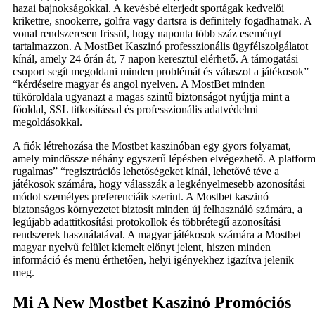
hazai bajnokságokkal. A kevésbé elterjedt sportágak kedvelői
krikettre, snookerre, golfra vagy dartsra is definitely fogadhatnak. A
vonal rendszeresen frissül, hogy naponta több száz eseményt
tartalmazzon. A MostBet Kaszinó professzionális ügyfélszolgálatot
kínál, amely 24 órán át, 7 napon keresztül elérhető. A támogatási
csoport segít megoldani minden problémát és válaszol a játékosok”
“kérdéseire magyar és angol nyelven. A MostBet minden
tüköroldala ugyanazt a magas szintű biztonságot nyújtja mint a
főoldal, SSL titkosítással és professzionális adatvédelmi
megoldásokkal.
A fiók létrehozása the Mostbet kaszinóban egy gyors folyamat,
amely mindössze néhány egyszerű lépésben elvégezhető. A platfor
rugalmas” “regisztrációs lehetőségeket kínál, lehetővé téve a
játékosok számára, hogy válasszák a legkényelmesebb azonosítási
módot személyes preferenciáik szerint. A Mostbet kaszinó
biztonságos környezetet biztosít minden új felhasználó számára, a
legújabb adattitkosítási protokollok és többrétegű azonosítási
rendszerek használatával. A magyar játékosok számára a Mostbet
magyar nyelvű felület kiemelt előnyt jelent, hiszen minden
információ és menü érthetően, helyi igényekhez igazítva jelenik
meg.
Mi A New Mostbet Kaszinó Promóciós