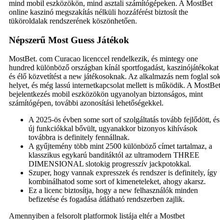
mind mobil eszközökön, mind asztali számítógépeken. A MostBet
online kaszinó megszakítás nélküli hozzáférést biztosít the
tüköroldalak rendszerének köszönhetően.
Népszerű Most Guess Játékok
MostBet. com Curacao licenccel rendelkezik, és mintegy one
hundred különböző országban kínál sportfogadást, kaszinójátékokat
és élő közvetítést a new játékosoknak. Az alkalmazás nem foglal so
helyet, és még lassú internetkapcsolat mellett is működik. A MostBe
bejelentkezés mobil eszközökön ugyanolyan biztonságos, mint
számítógépen, további azonosítási lehetőségekkel.
A 2025-ös évben some sort of szolgáltatás tovább fejlődött, és
új funkciókkal bővült, ugyanakkor bizonyos kihívások
továbbra is definitely fennállnak.
A gyűjtemény több mint 2500 különböző címet tartalmaz, a
klasszikus egykarú banditáktól az ultramodern THREE
DIMENSIONAL slotokig progresszív jackpotokkal.
Szuper, hogy vannak expresszek és rendszer is definitely, így
kombinálhatod some sort of kimeneteleket, ahogy akarsz.
Ez a licenc biztosítja, hogy a new felhasználók minden
befizetése és fogadása átlátható rendszerben zajlik.
Amennyiben a felsorolt platformok listája eltér a Mostbet