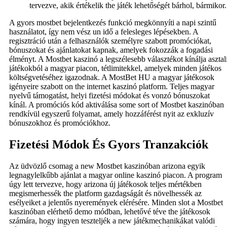
tervezve, akik értékelik the játék lehetőségét bárhol, bármikor.
A gyors mostbet bejelentkezés funkció megkönnyíti a napi szintű
használatot, így nem vész un idő a felesleges lépésekben. A
regisztráció után a felhasználók személyre szabott promóciókat,
bónuszokat és ajánlatokat kapnak, amelyek fokozzák a fogadási
élményt. A Mostbet kaszinó a legszélesebb választékot kínálja asztal
játékokból a magyar piacon, tétlimitekkel, amelyek minden játékos
költségvetéséhez igazodnak. A MostBet HU a magyar játékosok
igényeire szabott on the internet kaszinó platform. Teljes magyar
nyelvű támogatást, helyi fizetési módokat és vonzó bónuszokat
kínál. A promóciós kód aktiválása some sort of Mostbet kaszinóban
rendkívül egyszerű folyamat, amely hozzáférést nyit az exkluzív
bónuszokhoz és promóciókhoz.
Fizetési Módok És Gyors Tranzakciók
Az üdvözlő csomag a new Mostbet kaszinóban arizona egyik
legnagylelkűbb ajánlat a magyar online kaszinó piacon. A program
úgy lett tervezve, hogy arizona új játékosok teljes mértékben
megismerhessék the platform gazdagságát és növelhessék az
esélyeiket a jelentős nyeremények elérésére. Minden slot a Mostbet
kaszinóban elérhető demo módban, lehetővé téve the játékosok
számára, hogy ingyen teszteljék a new játékmechanikákat valódi