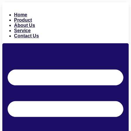
Skip
to
Home
content
Product
About Us
Service
Contact Us