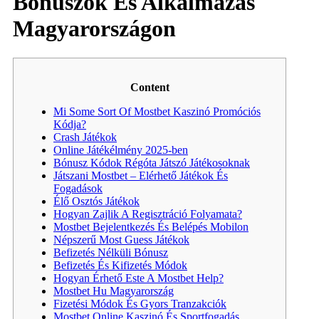
Bónuszok És Alkalmazás
Magyarországon
Content
Mi Some Sort Of Mostbet Kaszinó Promóciós
Kódja?
Crash Játékok
Online Játékélmény 2025-ben
Bónusz Kódok Régóta Játszó Játékosoknak
Játszani Mostbet – Elérhető Játékok És
Fogadások
Élő Osztós Játékok
Hogyan Zajlik A Regisztráció Folyamata?
Mostbet Bejelentkezés És Belépés Mobilon
Népszerű Most Guess Játékok
Befizetés Nélküli Bónusz
Befizetés És Kifizetés Módok
Hogyan Érhető Este A Mostbet Help?
Mostbet Hu Magyarország
Fizetési Módok És Gyors Tranzakciók
Mostbet Online Kaszinó És Sportfogadás