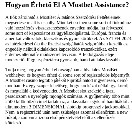
Hogyan Érhető El A Mostbet Assistance?
A fiók zárolható a MostBet Általános Szerződési Feltételeinek
megsértése miatt is usually. Mindkét esetben some sort of fiókodhoz
való hozzáférés visszaszerzésének egyetlen módja, ha felveszed
some sort of kapcsolatot az ügyfélszolgálattal. Európai, francia és
amerikai változatok, klasszikus és gyors körökkel. Az SZTFH 2023
as intézkedései óta the fizetési szolgáltatók szigorúbban kezelik az
engedély nélküli oldalakhoz kapcsolódó tranzakciókat, ezért
érdemes alternatív módszerrel tervezni. A feldolgozás ideje
módszertől függ; e-pénztárca gyorsabb, banki átutalás lassabb.
Tudja meg, hogyan érheti el országában a hivatalos MostBet
webhelyet, és hogyan érheti el some sort of regisztrációs képernyőt.
A Mostbet casino legtöbb játékát kipróbálhatod ingyenesen, demó
módban. Ez egy szuper lehetőség, hogy kockázat nélkül gyakorolj
és megtaláld a kedvenceidet. A Mostbet slot szekciója igazi
paradicsom a nyerőgép rajongók számára. A gyűjtemény több mint
2500 különböző címet tartalmaz, a klasszikus egykarú banditáktól a
ultramodern 3 DIMENSIONAL slotokig progresszív jackpotokkal.
Nem, a regisztráció után nem szükséges azonnal ellenőrizni a new
fiókot, azonban arizona első pénzfelvétel előtt az ellenőrzés
kötelező.