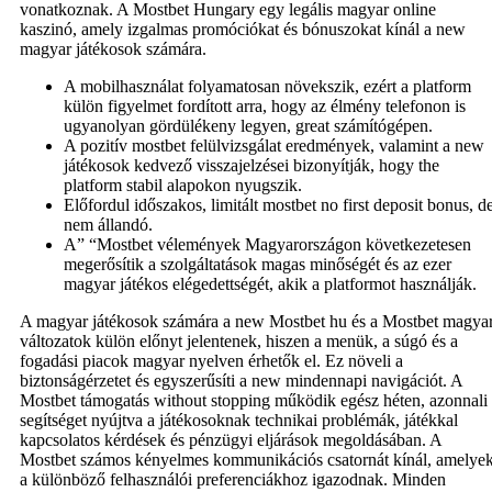
vonatkoznak. A Mostbet Hungary egy legális magyar online
kaszinó, amely izgalmas promóciókat és bónuszokat kínál a new
magyar játékosok számára.
A mobilhasználat folyamatosan növekszik, ezért a platform
külön figyelmet fordított arra, hogy az élmény telefonon is
ugyanolyan gördülékeny legyen, great számítógépen.
A pozitív mostbet felülvizsgálat eredmények, valamint a new
játékosok kedvező visszajelzései bizonyítják, hogy the
platform stabil alapokon nyugszik.
Előfordul időszakos, limitált mostbet no first deposit bonus, d
nem állandó.
A” “Mostbet vélemények Magyarországon következetesen
megerősítik a szolgáltatások magas minőségét és az ezer
magyar játékos elégedettségét, akik a platformot használják.
A magyar játékosok számára a new Mostbet hu és a Mostbet magya
változatok külön előnyt jelentenek, hiszen a menük, a súgó és a
fogadási piacok magyar nyelven érhetők el. Ez növeli a
biztonságérzetet és egyszerűsíti a new mindennapi navigációt. A
Mostbet támogatás without stopping működik egész héten, azonnali
segítséget nyújtva a játékosoknak technikai problémák, játékkal
kapcsolatos kérdések és pénzügyi eljárások megoldásában. A
Mostbet számos kényelmes kommunikációs csatornát kínál, amelye
a különböző felhasználói preferenciákhoz igazodnak. Minden