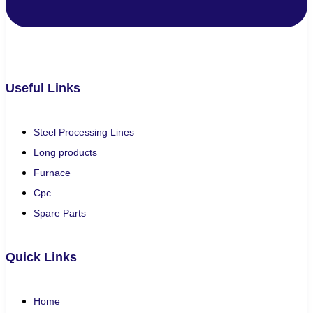
Useful Links
Steel Processing Lines
Long products
Furnace
Cpc
Spare Parts
Quick Links
Home