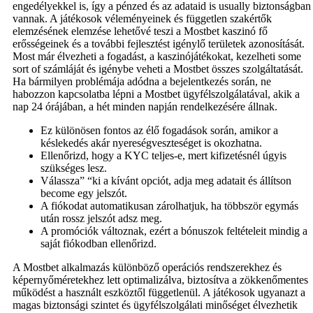
engedélyekkel is, így a pénzed és az adataid is usually biztonságban
vannak. A játékosok véleményeinek és független szakértők
elemzésének elemzése lehetővé teszi a Mostbet kaszinó fő
erősségeinek és a további fejlesztést igénylő területek azonosítását.
Most már élvezheti a fogadást, a kaszinójátékokat, kezelheti some
sort of számláját és igénybe veheti a Mostbet összes szolgáltatását.
Ha bármilyen problémája adódna a bejelentkezés során, ne
habozzon kapcsolatba lépni a Mostbet ügyfélszolgálatával, akik a
nap 24 órájában, a hét minden napján rendelkezésére állnak.
Ez különösen fontos az élő fogadások során, amikor a
késlekedés akár nyereségveszteséget is okozhatna.
Ellenőrizd, hogy a KYC teljes-e, mert kifizetésnél úgyis
szükséges lesz.
Válassza” “ki a kívánt opciót, adja meg adatait és állítson
become egy jelszót.
A fiókodat automatikusan zárolhatjuk, ha többször egymás
után rossz jelszót adsz meg.
A promóciók változnak, ezért a bónuszok feltételeit mindig a
saját fiókodban ellenőrizd.
A Mostbet alkalmazás különböző operációs rendszerekhez és
képernyőméretekhez lett optimalizálva, biztosítva a zökkenőmentes
működést a használt eszköztől függetlenül. A játékosok ugyanazt a
magas biztonsági szintet és ügyfélszolgálati minőséget élvezhetik