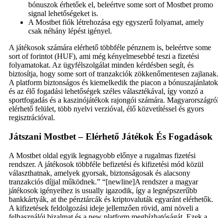
bónuszok érhetőek el, beleértve some sort of Mostbet promo
signal lehetőségeket is.
A Mostbet fiók létrehozása egy egyszerű folyamat, amely
csak néhány lépést igényel.
A játékosok számára elérhető többféle pénznem is, beleértve some
sort of forintot (HUF), ami még kényelmesebbé teszi a fizetési
folyamatokat. Az ügyfélszolgálat minden kérdésben segít, és
biztosítja, hogy some sort of tranzakciók zökkenőmentesen zajlanak
A platform biztonságos és kiemelkedik the piacon a bónuszajánlatok
és az élő fogadási lehetőségek széles választékával, így vonzó a
sportfogadás és a kaszinójátékok rajongói számára. Magyarországró
elérhető felület, több nyelvi verzióval, élő közvetítéssel és gyors
regisztrációval.
Játszani Mostbet – Elérhető Játékok És Fogadások
A Mostbet oldal egyik legnagyobb előnye a rugalmas fizetési
rendszer. A játékosok többféle befizetési és kifizetési mód közül
választhatnak, amelyek gyorsak, biztonságosak és alacsony
tranzakciós díjjal működnek.” “[newline]A rendszer a magyar
játékosok igényeihez is usually igazodik, így a legnépszerűbb
bankkártyák, at the pénztárcák és kriptovaluták egyaránt elérhetők.
A kifizetések feldolgozási ideje jellemzően rövid, ami növeli a
felhasználói bizalmat és a new platform megbízhatóságát. Ezek a