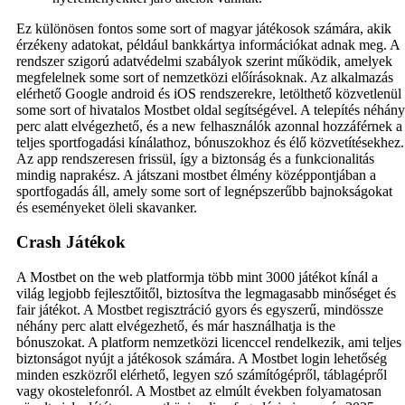
Ez különösen fontos some sort of magyar játékosok számára, akik
érzékeny adatokat, például bankkártya információkat adnak meg. A
rendszer szigorú adatvédelmi szabályok szerint működik, amelyek
megfelelnek some sort of nemzetközi előírásoknak. Az alkalmazás
elérhető Google android és iOS rendszerekre, letölthető közvetlenül
some sort of hivatalos Mostbet oldal segítségével. A telepítés néhány
perc alatt elvégezhető, és a new felhasználók azonnal hozzáférnek a
teljes sportfogadási kínálathoz, bónuszokhoz és élő közvetítésekhez.
Az app rendszeresen frissül, így a biztonság és a funkcionalitás
mindig naprakész. A játszani mostbet élmény középpontjában a
sportfogadás áll, amely some sort of legnépszerűbb bajnokságokat
és eseményeket öleli skavanker.
Crash Játékok
A Mostbet on the web platformja több mint 3000 játékot kínál a
világ legjobb fejlesztőitől, biztosítva the legmagasabb minőséget és
fair játékot. A Mostbet regisztráció gyors és egyszerű, mindössze
néhány perc alatt elvégezhető, és már használhatja is the
bónuszokat. A platform nemzetközi licenccel rendelkezik, ami teljes
biztonságot nyújt a játékosok számára. A Mostbet login lehetőség
minden eszközről elérhető, legyen szó számítógépről, táblagépről
vagy okostelefonról. A Mostbet az elmúlt években folyamatosan