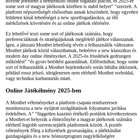
növelte jelenlétét a nemzetközi online fogadási piacon, és 2025-re
some sort of magyar játékosok körében is stabil helyet” “szerzett. A
platform népszerűségét elsősorban annak köszönheti, hogy egyetlen
felületen kínál lehetőséget a new sportfogadásokra, az élő
mérkőzések követésére és az online játékok elérésére.
Ez lehetővé teszi some sort of játékosok számára, hogy
preferenciáiknak és stratégiájuknak megfelelő játékot válasszanak.
Igen, a játszani Mostbet lehetőség révén a felhasználók változatos
Mostbet játékok közül választhatnak, beleértve a new klasszikus és
modern day online élményeket. A 2025-ös frissítések gedrungen
működést” “és gyors betöltést garantálnak. Előfordulhat, hogy some
sort of felhasználók a Mostbet bejelentkezés során hibába ütköznek,
például rossz jelszó, ideiglenesen nem elérhető Mostbet weboldal,
vagy technikai karbantartás miatt.
Online Játékélmény 2025-ben
A Mostbet véleményeket a platform csapata rendszeresen
monitorozza a new nyújtott szolgáltatások folyamatos javítása
érdekében. A” “független kaszinó értékelő portálok következetesen
a Mostbet-et helyezik a élmezőnybe a magyar játékosok számára
elérhető legjobb szerencsejáték platformok között. A pozitív
vélemények főleg a kifizetések gyorsaságára, a játékkínálat
gazdagságára és a new bónuszprogram nagylelkűségére