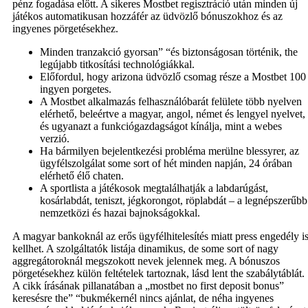
pénz fogadása előtt. A sikeres Mostbet regisztráció után minden új
játékos automatikusan hozzáfér az üdvözlő bónuszokhoz és az
ingyenes pörgetésekhez.
Minden tranzakció gyorsan” “és biztonságosan történik, the
legújabb titkosítási technológiákkal.
Előfordul, hogy arizona üdvözlő csomag része a Mostbet 100
ingyen porgetes.
A Mostbet alkalmazás felhasználóbarát felülete több nyelven
elérhető, beleértve a magyar, angol, német és lengyel nyelvet,
és ugyanazt a funkciógazdagságot kínálja, mint a webes
verzió.
Ha bármilyen bejelentkezési probléma merülne blessyrer, az
ügyfélszolgálat some sort of hét minden napján, 24 órában
elérhető élő chaten.
A sportlista a játékosok megtalálhatják a labdarúgást,
kosárlabdát, teniszt, jégkorongot, röplabdát – a legnépszerűbb
nemzetközi és hazai bajnokságokkal.
A magyar bankoknál az erős ügyfélhitelesítés miatt press engedély i
kellhet. A szolgáltatók listája dinamikus, de some sort of nagy
aggregátoroknál megszokott nevek jelennek meg. A bónuszos
pörgetésekhez külön feltételek tartoznak, lásd lent the szabálytáblát.
A cikk írásának pillanatában a „mostbet no first deposit bonus”
keresésre the” “bukmékernél nincs ajánlat, de néha ingyenes