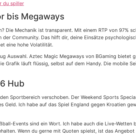
 du spiller
or bis Megaways
m? Die Mechanik ist transparent. Mit einem RTP von 97% sch
ken der Community. Das hilft dir, deine Einsätze psychologi
t eine hohe Volatilität.
nug Auswahl. Aztec Magic Megaways von BGaming bietet ge
 Grafik läuft flüssig, selbst auf dem Handy. Die mobile Se
26 Hub
n den Sportbereich verschoben. Der Weekend Sports Special
es Geld. Ich habe auf das Spiel England gegen Kroatien gew
ball-Events sind ein Wort. Ich habe auch die Live-Wetten be
halten. Wenn du gerne mit Quoten spielst, ist das Angebot h