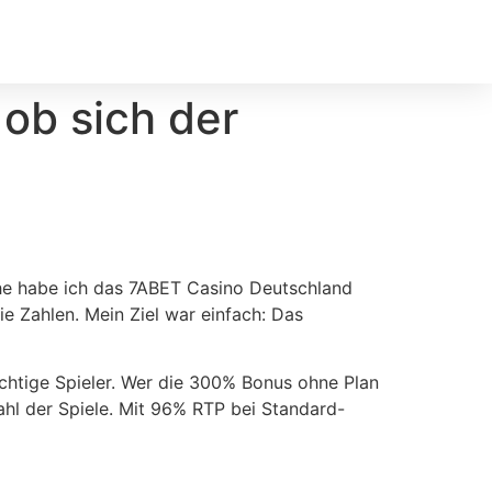
ob sich der
oche habe ich das 7ABET Casino Deutschland
 Zahlen. Mein Ziel war einfach: Das
ichtige Spieler. Wer die 300% Bonus ohne Plan
Wahl der Spiele. Mit 96% RTP bei Standard-