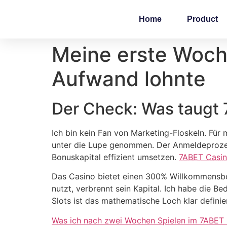
Home
Product
Meine erste Woch
Aufwand lohnte
Der Check: Was taugt 
Ich bin kein Fan von Marketing-Floskeln. Für
unter die Lupe genommen. Der Anmeldeprozess
Bonuskapital effizient umsetzen.
7ABET Casin
Das Casino bietet einen 300% Willkommensbonu
nutzt, verbrennt sein Kapital. Ich habe die B
Slots ist das mathematische Loch klar definie
Was ich nach zwei Wochen Spielen im 7ABET 