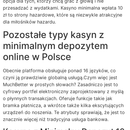
opcja dla tych, którzy chcą grać z głową i nie
przesadzać z wydatkami. Kasyno minimalna wpłata 10
zł to strony hazardowe, które są niezwykle atrakcyjne
dla miłośników hazardu.
Pozostałe typy kasyn z
minimalnym depozytem
online w Polsce
Obecnie platforma obsługuje ponad 16 języków, co
czyni ją prawdziwie globalną usługą.Czym więc jest
MuchBetter w prostych słowach? Zasadniczo jest to
cyfrowy portfel elektroniczny zaprojektowany z myślą
o płynnych transakcjach. Oferuje funkcje takie jak
bramka płatnicza, a wkrótce także kilka ekscytujących
urządzeń do noszenia. Te atrybuty sprawiają, że jest to
znacznie więcej niż tradycyjna usługa bankowa.