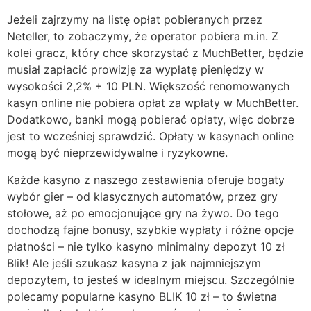
Jeżeli zajrzymy na listę opłat pobieranych przez
Neteller, to zobaczymy, że operator pobiera m.in. Z
kolei gracz, który chce skorzystać z MuchBetter, będzie
musiał zapłacić prowizję za wypłatę pieniędzy w
wysokości 2,2% + 10 PLN. Większość renomowanych
kasyn online nie pobiera opłat za wpłaty w MuchBetter.
Dodatkowo, banki mogą pobierać opłaty, więc dobrze
jest to wcześniej sprawdzić. Opłaty w kasynach online
mogą być nieprzewidywalne i ryzykowne.
Każde kasyno z naszego zestawienia oferuje bogaty
wybór gier – od klasycznych automatów, przez gry
stołowe, aż po emocjonujące gry na żywo. Do tego
dochodzą fajne bonusy, szybkie wypłaty i różne opcje
płatności – nie tylko kasyno minimalny depozyt 10 zł
Blik! Ale jeśli szukasz kasyna z jak najmniejszym
depozytem, to jesteś w idealnym miejscu. Szczególnie
polecamy popularne kasyno BLIK 10 zł – to świetna