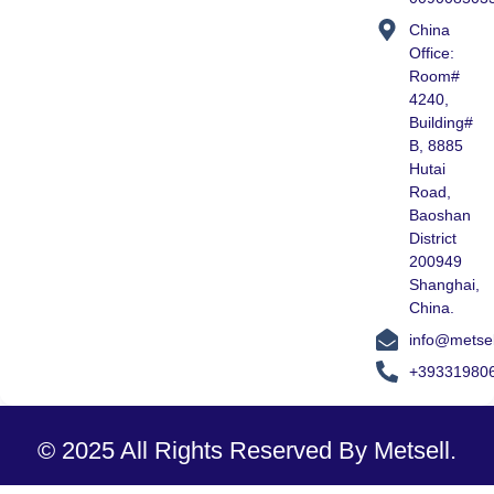
China
Office:
Room#
4240,
Building#
B, 8885
Hutai
Road,
Baoshan
District
200949
Shanghai,
China.
info@metse
+39331980
© 2025 All Rights Reserved By Metsell.