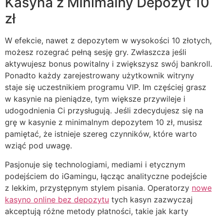
Kasyna z Minimalny Depozyt 10
zł
W efekcie, nawet z depozytem w wysokości 10 złotych,
możesz rozegrać pełną sesję gry. Zwłaszcza jeśli
aktywujesz bonus powitalny i zwiększysz swój bankroll.
Ponadto każdy zarejestrowany użytkownik witryny
staje się uczestnikiem programu VIP. Im częściej grasz
w kasynie na pieniądze, tym większe przywileje i
udogodnienia Ci przysługują. Jeśli zdecydujesz się na
grę w kasynie z minimalnym depozytem 10 zł, musisz
pamiętać, że istnieje szereg czynników, które warto
wziąć pod uwagę.
Pasjonuje się technologiami, mediami i etycznym
podejściem do iGamingu, łącząc analityczne podejście
z lekkim, przystępnym stylem pisania. Operatorzy
nowe
kasyno online bez depozytu
tych kasyn zazwyczaj
akceptują różne metody płatności, takie jak karty