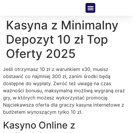
About Us
Contact Us
Kasyna z Minimalny
Depozyt 10 zł Top
Oferty 2025
Jeśli otrzymasz 10 zł z warunkiem x30, musisz
obstawić co najmniej 300 zł, zanim środki będą
dostępne do wypłaty. Zwróć też uwagę na czas
ważności bonusu, maksymalną możliwą wygraną oraz
gry, w których możesz wykorzystać promocję.
Najciekawsza oferta dla graczy kasyna internetowe z
budżetem wynoszącym tylko 10 zł.
Kasyno Online z