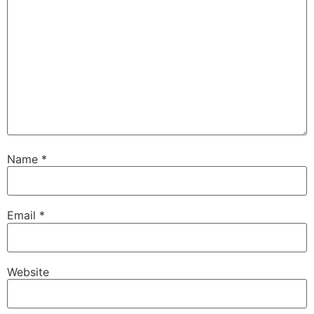
Name
*
Email
*
Website