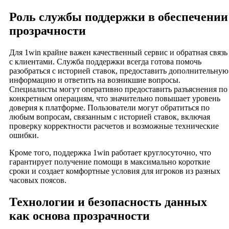
Роль службы поддержки в обеспечении
прозрачности
Для 1win крайне важен качественный сервис и обратная связь
с клиентами. Служба поддержки всегда готова помочь
разобраться с историей ставок, предоставить дополнительную
информацию и ответить на возникшие вопросы.
Специалисты могут оперативно предоставить разъяснения по
конкретным операциям, что значительно повышает уровень
доверия к платформе. Пользователи могут обратиться по
любым вопросам, связанным с историей ставок, включая
проверку корректности расчетов и возможные технические
ошибки.
Кроме того, поддержка 1win работает круглосуточно, что
гарантирует получение помощи в максимально короткие
сроки и создает комфортные условия для игроков из разных
часовых поясов.
Технологии и безопасность данных
как основа прозрачности