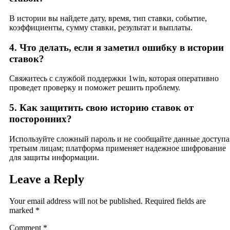
В истории вы найдете дату, время, тип ставки, событие,
коэффициенты, сумму ставки, результат и выплаты.
4. Что делать, если я заметил ошибку в истории
ставок?
Свяжитесь с службой поддержки 1win, которая оперативно
проведет проверку и поможет решить проблему.
5. Как защитить свою историю ставок от
посторонних?
Используйте сложный пароль и не сообщайте данные доступа
третьим лицам; платформа применяет надежное шифрование
для защиты информации.
Leave a Reply
Your email address will not be published.
Required fields are
marked
*
Comment
*