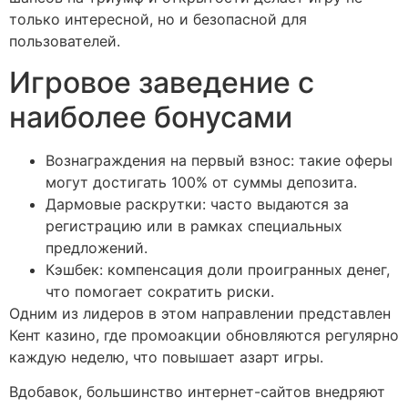
только интересной, но и безопасной для
пользователей.
Игровое заведение с
наиболее бонусами
Вознаграждения на первый взнос: такие оферы
могут достигать 100% от суммы депозита.
Дармовые раскрутки: часто выдаются за
регистрацию или в рамках специальных
предложений.
Кэшбек: компенсация доли проигранных денег,
что помогает сократить риски.
Одним из лидеров в этом направлении представлен
Кент казино, где промоакции обновляются регулярно
каждую неделю, что повышает азарт игры.
Вдобавок, большинство интернет-сайтов внедряют