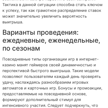
Тактика в данной ситуации способна стать ключом
к успеху, так как грамотное распределение ставок
может значительно увеличить вероятность
выигрыша.
Варианты проведения:
ежедневные, еженедельные,
по сезонам
Повседневные типы организации игр в интернет-
казино манят геймеров своей динамичностью и
перспективой быстрого выигрыша. Такие модели
позволяют пользователям каждый день проверять
удачу, наслаждаясь разнообразием игровых
автоматов и карточных игр. Бонусы и промоакции,
предоставляемые на повседневной основе,
формируют дополнительный стимул для
интенсивного участия. Следует подчеркнуть, что