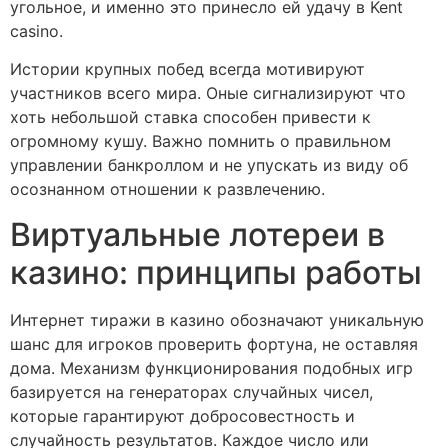
угольное, и именно это принесло ей удачу в Kent
casino.
Истории крупных побед всегда мотивируют
участников всего мира. Оные сигнализируют что
хоть небольшой ставка способен привести к
огромному кушу. Важно помнить о правильном
управлении банкроллом и не упускать из виду об
осознанном отношении к развлечению.
Виртуальные лотереи в
казино: принципы работы
Интернет тиражи в казино обозначают уникальную
шанс для игроков проверить фортуна, не оставляя
дома. Механизм функционирования подобных игр
базируется на генераторах случайных чисел,
которые гарантируют добросовестность и
случайность результатов. Каждое число или