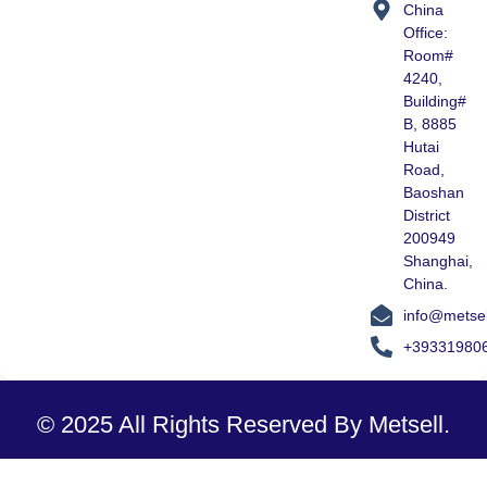
China
Office:
Room#
4240,
Building#
B, 8885
Hutai
Road,
Baoshan
District
200949
Shanghai,
China.
info@metse
+39331980
© 2025 All Rights Reserved By Metsell.