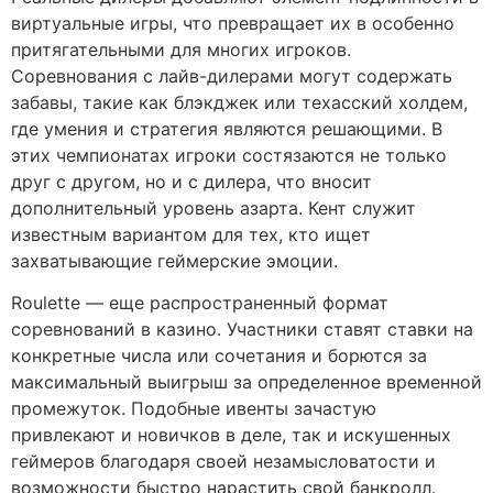
виртуальные игры, что превращает их в особенно
притягательными для многих игроков.
Соревнования с лайв-дилерами могут содержать
забавы, такие как блэкджек или техасский холдем,
где умения и стратегия являются решающими. В
этих чемпионатах игроки состязаются не только
друг с другом, но и с дилера, что вносит
дополнительный уровень азарта. Кент служит
известным вариантом для тех, кто ищет
захватывающие геймерские эмоции.
Roulette — еще распространенный формат
соревнований в казино. Участники ставят ставки на
конкретные числа или сочетания и борются за
максимальный выигрыш за определенное временной
промежуток. Подобные ивенты зачастую
привлекают и новичков в деле, так и искушенных
геймеров благодаря своей незамысловатости и
возможности быстро нарастить свой банкролл.