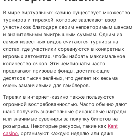
В мире виртуальных казино существует множество
турниров и тиражей, которые завлекают взор
участников благодаря своим неповторимым шансам
и значительным выигрышным суммам. Одним из
самых известных видов считаются турниры на
слотах, где участники соревнуются в конкретных
игровых автоматах, чтобы набрать максимальное
количество очков. Эти чемпионаты часто
предлагают призовые фонды, достигающие
десятков тысяч зелёных, что делает их весьма
очень заманчивыми для гэмблеров.
Тиражи в интернет-казино также пользуются
огромной востребованностью. Часто обычно дают
шанс получить значительные финансовые награды
или значимые сувениры за покупку билетов на
розыгрыш. Некоторые ресурсы, такие как
Kent
casino
, организуют каждую неделю или даже