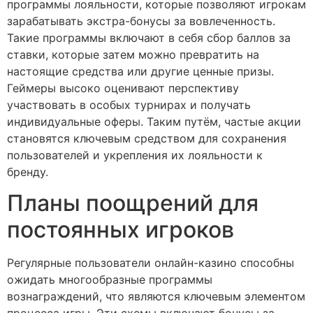
программы лояльности, которые позволяют игрокам
зарабатывать экстра-бонусы за вовлеченность.
Такие программы включают в себя сбор баллов за
ставки, которые затем можно превратить на
настоящие средства или другие ценные призы.
Геймеры высоко оценивают перспективу
участвовать в особых турнирах и получать
индивидуальные оферы. Таким путём, частые акции
становятся ключевым средством для сохранения
пользователей и укрепления их лояльности к
бренду.
Планы поощрений для
постоянных игроков
Регулярные пользователи онлайн-казино способны
ожидать многообразные программы
вознаграждений, что являются ключевым элементом