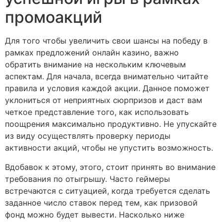
промоакций
Для того чтобы увеличить свои шансы на победу в
рамках предложений онлайн казино, важно
обратить внимание на нескольким ключевым
аспектам. Для начала, всегда внимательно читайте
правила и условия каждой акции. Данное поможет
уклониться от неприятных сюрпризов и даст вам
четкое представление того, как использовать
поощрения максимально продуктивно. Не упускайте
из виду осуществлять проверку периоды
активности акций, чтобы не упустить возможность.
Вдобавок к этому, этого, стоит принять во внимание
требования по отыгрышу. Часто геймеры
встречаются с ситуацией, когда требуется сделать
заданное число ставок перед тем, как призовой
фонд можно будет вывести. Насколько ниже