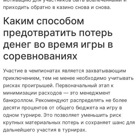
приходить обратно в казино снова и снова.
Каким способом
предотвратить потерь
денег во время игры в
соревнованиях
Участие в чемпионатах является захватывающим
приключением, тем не менее необходимо учитывать
рисках проигрышей. Первоначальный этап к
минимизации расходов — это менеджмент
банкроллом. Рекомендуют распределять не более
десяти процентов от общего бюджета на игру в
одном турнире. Это позволяет уменьшить риск
крупных материальных потерь и сохраняет шанс для
дальнейшего участия в турнирах.