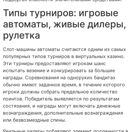
Типы турниров: игровые
автоматы, живые дилеры,
рулетка
Слот-машины автоматы считаются одним из самых
популярных типов турниров в виртуальных казино.
Эти турниры предоставляют игрокам шанс
испытать везение и конкурировать за большие
награды. Соревнования на одноруких бандитах
обычно имеют заданное время, в течение которого
игроки должны собрать предельное количество
поинтов. Победитель выявляется по результатам
состязания, и награды могут включать денежные
вознаграждения, дополнительные вознаграждения
или безвозмездные спины.
Реальные дилеры добавляют элемент подлинности в