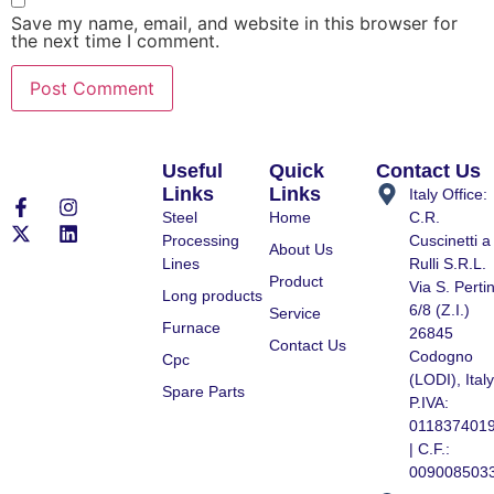
Save my name, email, and website in this browser for
the next time I comment.
Useful
Quick
Contact Us
Links
Links
Italy Office:
Steel
Home
C.R.
Processing
Cuscinetti a
About Us
Lines
Rulli S.R.L.
Product
Via S. Pertin
Long products
6/8 (Z.I.)
Service
Furnace
26845
Contact Us
Codogno
Cpc
(LODI), Italy
Spare Parts
P.IVA:
011837401
| C.F.:
009008503