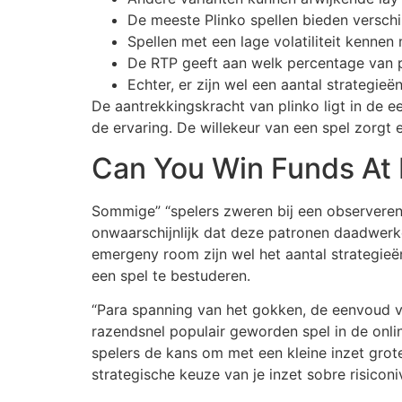
De meeste Plinko spellen bieden versch
Spellen met een lage volatiliteit kennen
De RTP geeft aan welk percentage van 
Echter, er zijn wel een aantal strategie
De aantrekkingskracht van plinko ligt in de e
de ervaring. De willekeur van een spel zorgt e
Can You Win Funds At 
Sommige” “spelers zweren bij een observeren 
onwaarschijnlijk dat deze patronen daadwerkel
emergeny room zijn wel het aantal strategieën
een spel te bestuderen.
“Para spanning van het gokken, de eenvoud van
razendsnel populair geworden spel in de onli
spelers de kans om met een kleine inzet grote
strategische keuze van je inzet sobre risicon