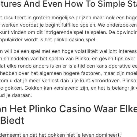
tures And Even How To Simple Sta
 resulteert in grotere mogelijke prijzen maar ook een hoger 
werken voordat je begint fulfilled spelen. We onderzoeken 
unt vinden om dit intrigerende spel te spelen. De opwindin
ulairder wordt is het plinko casino spel.
 will be een spel met een hoge volatiliteit wellicht interess
n en nadelen van het spelen van Plinko, en geven tips ove
at elke ronde anders is en er is altijd een kans operative e
hebben over het algemeen hogere factoren, maar zijn moeili
om u dat je meer verliest dan u je kunt veroorloven. Plinko 
te gokken. Gokken kan verslavend zijn, en het is belangrijk
ud je daaraan.
n Het Plinko Casino Waar Elk
Biedt
nderneemt en dat het gokken niet je leven domineert.”