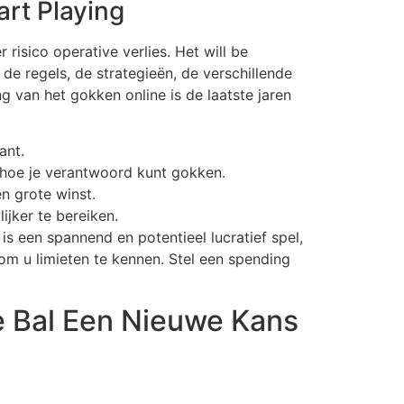
rt Playing
risico operative verlies. Het will be
de regels, de strategieën, de verschillende
g van het gokken online is de laatste jaren
ant.
r hoe je verantwoord kunt gokken.
en grote winst.
jker te bereiken.
is een spannend en potentieel lucratief spel,
 om u limieten te kennen. Stel een spending
e Bal Een Nieuwe Kans