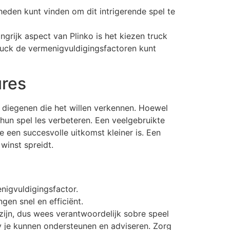
heden kunt vinden om dit intrigerende spel te
grijk aspect van Plinko is het kiezen truck
truck de vermenigvuldigingsfactoren kunt
ures
r diegenen die het willen verkennen. Hoewel
 hun spel les verbeteren. Een veelgebruikte
 een succesvolle uitkomst kleiner is. Een
winst spreidt.
nigvuldigingsfactor.
gen snel en efficiënt.
zijn, dus wees verantwoordelijk sobre speel
ay je kunnen ondersteunen en adviseren. Zorg