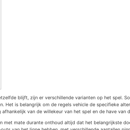
zelfde blijft, zijn er verschillende varianten op het spel. 
n. Het is belangrijk om de regels vehicle de specifieke alte
g afhankelijk van de willekeur van het spel en de have van 
n met mate durante onthoud altijd dat het belangrijkste doe
outs van het ligne hebben, met verschillende aantallen pin