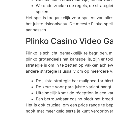
We onderzoeken de regels, de strategieë
spelen.
Het spel is toegankelijk voor spelers van all
het juiste risiconiveau. De meeste Plinko spe
aanpassen.
Plinko Casino Video 
Plinko is schlicht, gemakkelijk te begrijpen,
plinko grotendeels het kansspel is, zijn er t
strategie is om in te zetten op vakken achiev
andere strategie is usually om op meerdere va
De juiste strategie har mulighed for hier
De keuze voor para juiste variant hangt a
Uiteindelijk komt de réception in een v
Een betrouwbaar casino biedt het breed 
Het is ook cruciaal om een price range te be
nooit met meer geld serta je kunt veroorloven