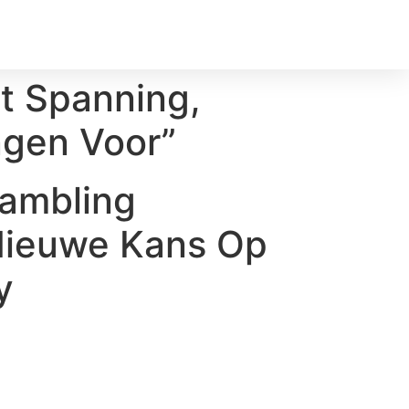
t Spanning,
ngen Voor”
Gambling
 Nieuwe Kans Op
y