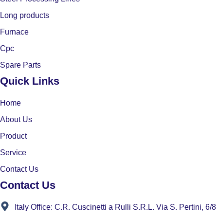
Long products
Furnace
Cpc
Spare Parts
Quick Links
Home
About Us
Product
Service
Contact Us
Contact Us
Italy Office: C.R. Cuscinetti a Rulli S.R.L. Via S. Pertini,