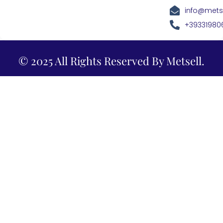
info@mets
+39331980
© 2025 All Rights Reserved By Metsell.