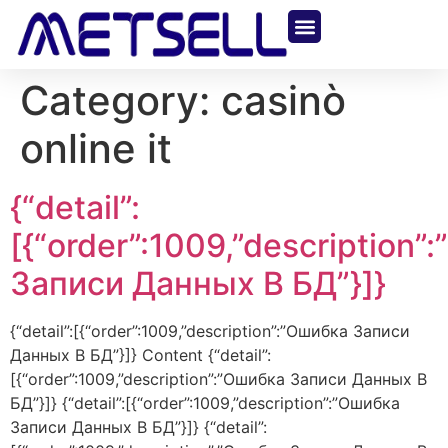
Category:
casinò
online it
{“detail”:
[{“order”:1009,”description
Записи Данных В БД”}]}
{“detail”:[{“order”:1009,”description”:”Ошибка Записи
Данных В БД”}]} Content {“detail”:
[{“order”:1009,”description”:”Ошибка Записи Данных В
БД”}]} {“detail”:[{“order”:1009,”description”:”Ошибка
Записи Данных В БД”}]} {“detail”: