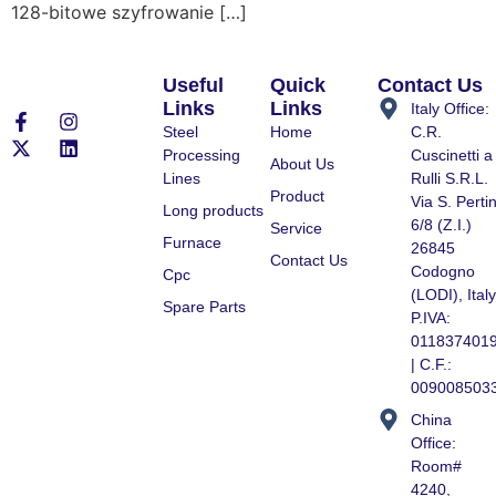
128-bitowe szyfrowanie […]
Useful
Quick
Contact Us
Links
Links
Italy Office:
Steel
Home
C.R.
Processing
Cuscinetti a
About Us
Lines
Rulli S.R.L.
Product
Via S. Pertin
Long products
6/8 (Z.I.)
Service
Furnace
26845
Contact Us
Codogno
Cpc
(LODI), Italy
Spare Parts
P.IVA:
011837401
| C.F.:
009008503
China
Office:
Room#
4240,