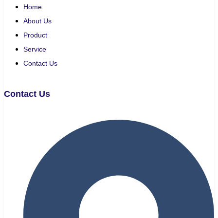
Home
About Us
Product
Service
Contact Us
Contact Us