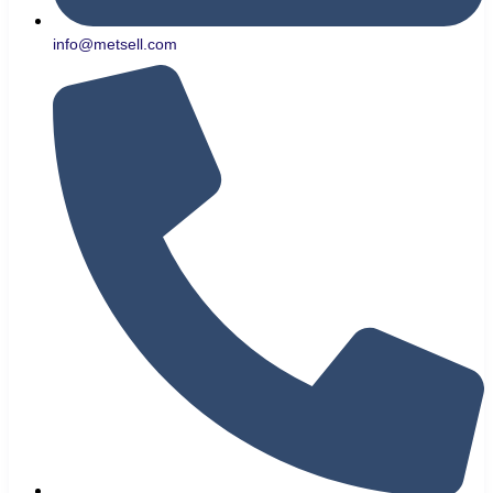
info@metsell.com