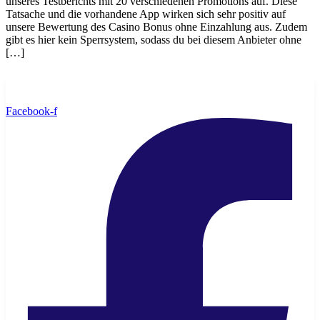
unseres Testberichts mit 20 verschiedenen Promotions auf. Diese
Tatsache und die vorhandene App wirken sich sehr positiv auf
unsere Bewertung des Casino Bonus ohne Einzahlung aus. Zudem
gibt es hier kein Sperrsystem, sodass du bei diesem Anbieter ohne
[…]
Facebook-f