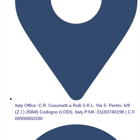
Italy Office: C.R. Cuscinetti a Rulli S.R.L. Via S. Pertini, 6/8
(Z.I.) 26845 Codogno (LODI), Italy P.IVA: 01183740198 | C.F.:
00900850330