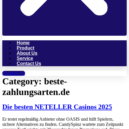
Home
Product
About Us
Service
Contact Us
Contact Us
Category:
beste-
zahlungsarten.de
Die besten NETELLER Casinos 2025
Er testet regelmäßig Anbieter ohne OASIS und hilft Spielern,
sichere Alternativen zu finden. CandySpinz wartete zum Zeitpunkt