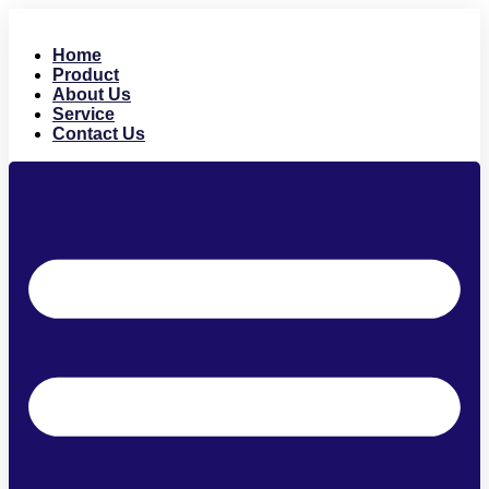
Skip
to
Home
content
Product
About Us
Service
Contact Us