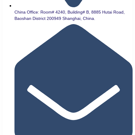
China Office: Room# 4240, Building# B, 8885 Hutai Road,
Baoshan District 200949 Shanghai, China.