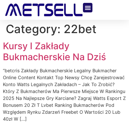
Category:
22bet
Kursy I Zakłady
Bukmacherskie Na Dziś
“betcris Zakłady Bukmacherskie Legalny Bukmacher
Online Content Kontakt Top Newsy Chcę Zarejestrować
Konto Watts Legalnych Zakładach – Jak To Zrobić?
Który Z Bukmacherów Ma Pierwsze Miejsce W Rankingu
2025 Na Najlepsze Gry Karciane? Zagraj Watts Esport Z
Bonusem 20 Zł T Lvbet Ranking Bukmacherów Pod
Względem Rynku Zdarzeń Freebet O Wartości 20 Lub
40zł W […]