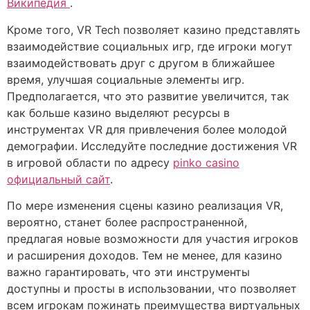
Википедия
.
Кроме того, VR Tech позволяет казино представлять
взаимодействие социальных игр, где игроки могут
взаимодействовать друг с другом в ближайшее
время, улучшая социальные элементы игр.
Предполагается, что это развитие увеличится, так
как больше казино выделяют ресурсы в
инструментах VR для привлечения более молодой
демографии. Исследуйте последние достижения VR
в игровой области по адресу
pinko casino
официальный сайт
.
По мере изменения сцены казино реализация VR,
вероятно, станет более распространенной,
предлагая новые возможности для участия игроков
и расширения доходов. Тем не менее, для казино
важно гарантировать, что эти инструменты
доступны и просты в использовании, что позволяет
всем игрокам пожинать преимущества виртуальных