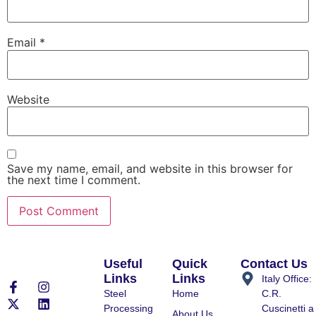
Email
*
Website
Save my name, email, and website in this browser for
the next time I comment.
Useful
Quick
Contact Us
Links
Links
Italy Office:
Steel
Home
C.R.
Processing
Cuscinetti a
About Us