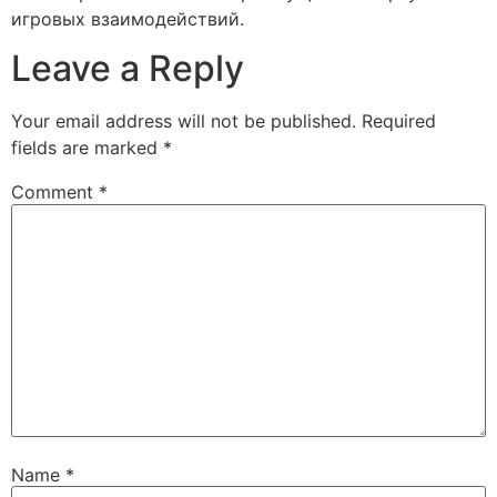
игровых взаимодействий.
Leave a Reply
Your email address will not be published.
Required
fields are marked
*
Comment
*
Name
*