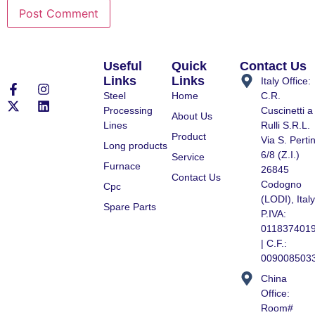
Useful
Quick
Contact Us
Links
Links
Italy Office:
Steel
Home
C.R.
Processing
Cuscinetti a
About Us
Lines
Rulli S.R.L.
Product
Via S. Pertin
Long products
6/8 (Z.I.)
Service
Furnace
26845
Contact Us
Codogno
Cpc
(LODI), Italy
Spare Parts
P.IVA:
011837401
| C.F.:
009008503
China
Office:
Room#