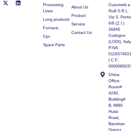
Processing
Cuscinetti a
About Us
Lines
Rulli S.R.L.
Product
Via S. Pertin
Long products
6/8 (Z.I.)
Service
Furnace
26845
Contact Us
Codogno
Cpc
(LODI), Italy
Spare Parts
P.IVA:
011837401
| C.F.:
009008503
China
Office:
Room#
4240,
Building#
B, 8885
Hutai
Road,
Baoshan
District