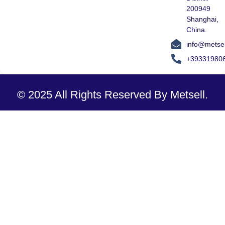
200949
Shanghai,
China.
info@metse
+39331980
© 2025 All Rights Reserved By Metsell.